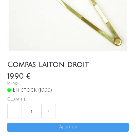
Remorque
Boutique en ligne
Menu
Compas laiton droit
19,90 €
10-012
En stock (1000)
Quantité
−
+
Ajouter