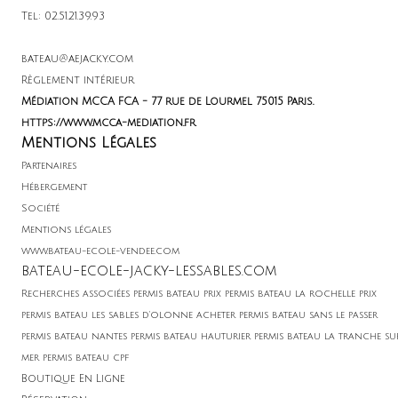
Tel: 02.51.21.39.93
bateau@aejacky.com
Règlement intérieur
Médiation MCCA FCA - 77 rue de Lourmel 75015 Paris.
https://www.mcca-mediation.fr
Mentions Légales
Partenaires
Hébergement
Soci
été
Mentions légales
www.bateau-ecole-vendee.com
bateau-ecole-jacky-lessables.com
Recherches associées permis bateau prix permis bateau la rochelle prix
permis bateau les sables d'olonne acheter permis bateau sans le passer
permis bateau nantes permis bateau hauturier permis bateau la tranche su
mer permis bateau cpf
Boutique En Ligne